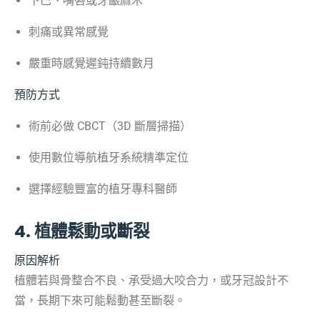
下巴、嘴唇或牙齦麻木
刺痛或異常感覺
嚴重時感覺遲鈍持續數月
預防方式
術前必做 CBCT（3D 斷層掃描）
使用數位導航植牙系統精準定位
選擇經驗豐富的植牙專科醫師
4. 植體鬆動或斷裂
原因解析
植體若與骨整合不良、承受過大咬合力，或牙冠設計不
當，長期下來可能鬆動甚至斷裂。