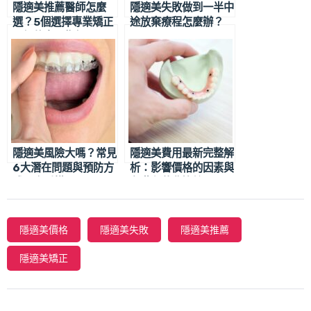
隱適美推薦醫師怎麼
隱適美失敗做到一半中
選？5個選擇專業矯正
途放棄療程怎麼辦？
醫師的實用指標
隱適美風險大嗎？常見
隱適美費用最新完整解
6大潛在問題與預防方
析：影響價格的因素與
式一次看懂
各階段花費比較
隱適美價格
隱適美失敗
隱適美推薦
隱適美矯正