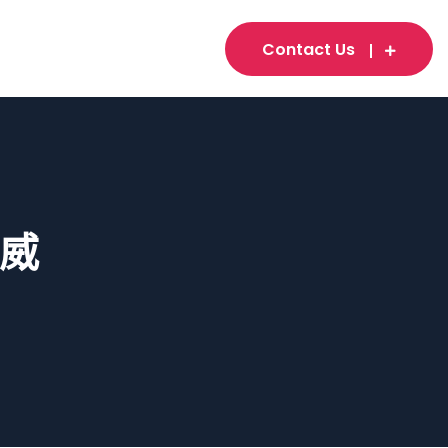
Contact Us
權威