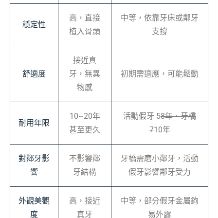
高，直接
中等，依靠牙床或鄰牙
穩定性
植入骨頭
支撐
接近真
舒適度
牙，無異
初期需適應，可能鬆動
物感
10~20年
活動假牙 5
8年、牙橋
耐用年限
甚至更久
7
10年
對鄰牙影
不影響鄰
牙橋需磨小鄰牙，活動
響
牙結構
假牙影響鄰牙受力
外觀美觀
高，接近
中等，部分假牙金屬鉤
度
真牙
易外露