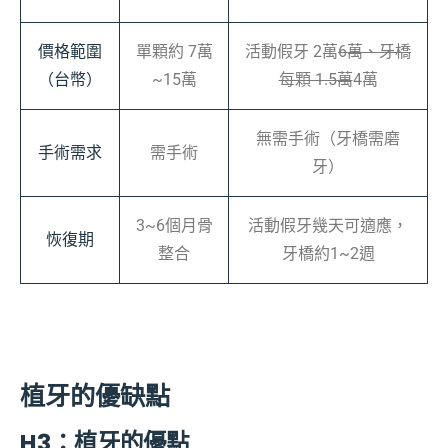
價格範圍
單顆約 7萬
活動假牙 2萬
6萬、牙橋
（台幣）
~15萬
每顆 1.5萬
4萬
無需手術（牙橋需磨
手術需求
需手術
牙）
3~6個月骨
活動假牙幾天可適應，
恢復期
整合
牙橋約1~2週
植牙的優缺點
H3：植牙的優點